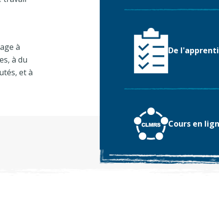
sage à
De l'apprenti
es, à du
tés, et à
Cours en lig