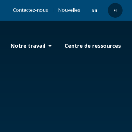
Header
Contactez-nous
Nouvelles
En
Fr
menu
Notre travail
Centre de ressources