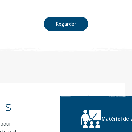
Regarder
ls
Matériel de s
 pour
 travail