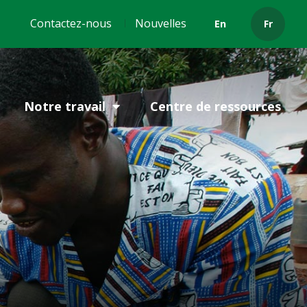
Header
Contactez-nous
Nouvelles
En
Fr
menu
Notre travail
Centre de ressources