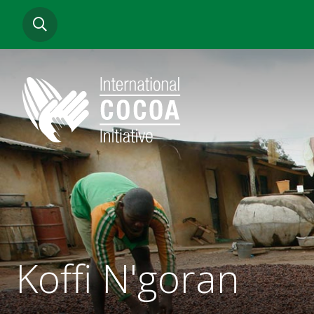
Aller
RECHERCHER
au
contenu
principal
Koffi N'goran