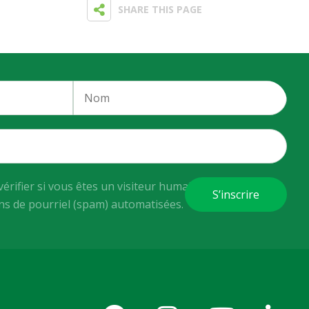
SHARE THIS PAGE
vérifier si vous êtes un visiteur humain ou non afin
ons de pourriel (spam) automatisées.