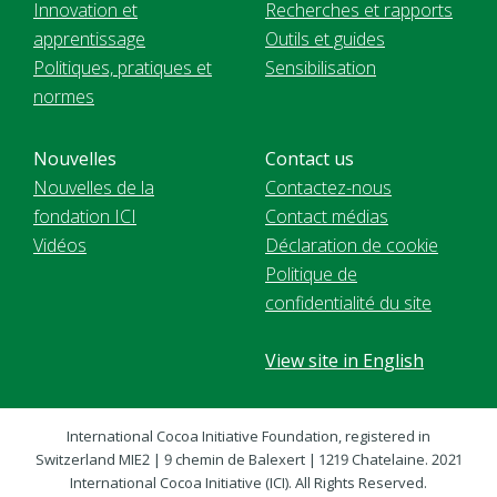
Innovation et
Recherches et rapports
apprentissage
Outils et guides
Politiques, pratiques et
Sensibilisation
normes
Nouvelles
Contact us
Nouvelles de la
Contactez-nous
fondation ICI
Contact médias
Vidéos
Déclaration de cookie
Politique de
confidentialité du site
View site in English
International Cocoa Initiative Foundation, registered in
Switzerland MIE2 | 9 chemin de Balexert | 1219 Chatelaine. 2021
International Cocoa Initiative (ICI). All Rights Reserved.