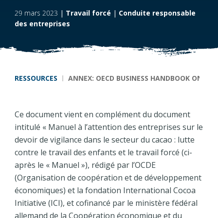
29 mars 2023
|
Travail forcé
|
Conduite responsable
des entreprises
Fil d'Ariane
RESSOURCES
ANNEX: OECD BUSINESS HANDBOOK ON HUM
Ce document vient en complément du document
intitulé « Manuel à l’attention des entreprises sur le
devoir de vigilance dans le secteur du cacao : lutte
contre le travail des enfants et le travail forcé
(ci-
après le « Manuel »), rédigé par l’OCDE
(Organisation de coopération et de développement
économiques) et la fondation International Cocoa
Initiative (ICI), et cofinancé par le ministère fédéral
allemand de la Coopération économique et du