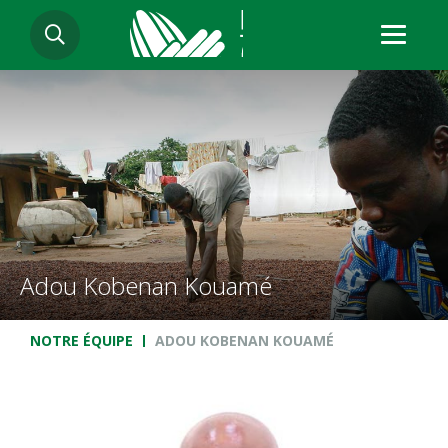
Aller
RECHERCHER
au
contenu
principal
Adou Kobenan Kouamé
Fil d'Ariane
NOTRE ÉQUIPE
ADOU KOBENAN KOUAMÉ