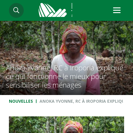
Aller
RECHERCHER
au
contenu
principal
Anoka Yvonne, RC à Iroporia explique
ce qui fonctionne le mieux pour
sensibiliser les ménages
Fil d'Ariane
NOUVELLES
ANOKA YVONNE, RC À IROPORIA EXPLIQUE CE