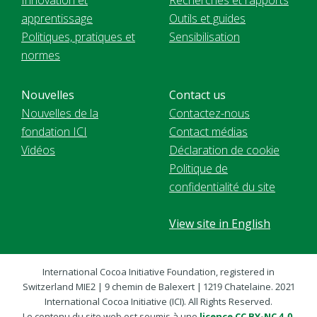
apprentissage
Outils et guides
Politiques, pratiques et
Sensibilisation
normes
Nouvelles
Contact us
Nouvelles de la
Contactez-nous
fondation ICI
Contact médias
Vidéos
Déclaration de cookie
Politique de
confidentialité du site
View site in English
International Cocoa Initiative Foundation, registered in
Switzerland MIE2 | 9 chemin de Balexert | 1219 Chatelaine. 2021
International Cocoa Initiative (ICI). All Rights Reserved.
Le contenu du site web est soumis à une
licence CC BY-NC 4.0
,