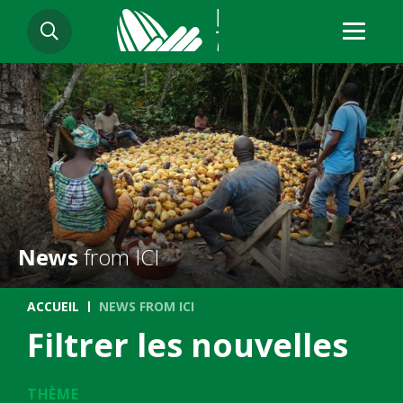
Aller
RECHERCHER
au
contenu
principal
News
from ICI
Fil d'Ariane
ACCUEIL
NEWS FROM ICI
Filtrer les nouvelles
THÈME