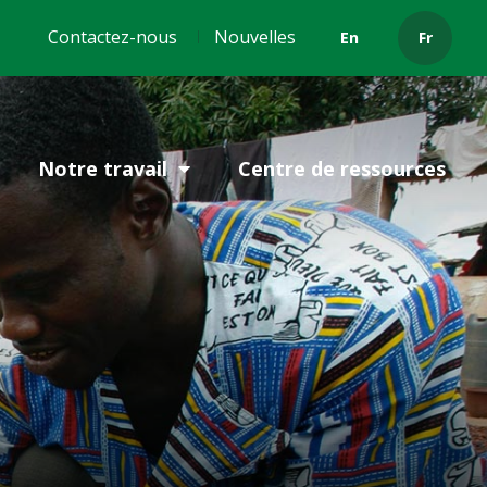
Header
Contactez-nous
Nouvelles
En
Fr
menu
Notre travail
Centre de ressources