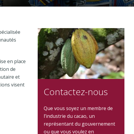
pécialisée
unautés
ise en place
ction de
utaire et
tions visent
Contactez-nous
Que vous soyez un membre de
l’industrie du cacao, un
représentant du gouvernement
ou que vous voulez en