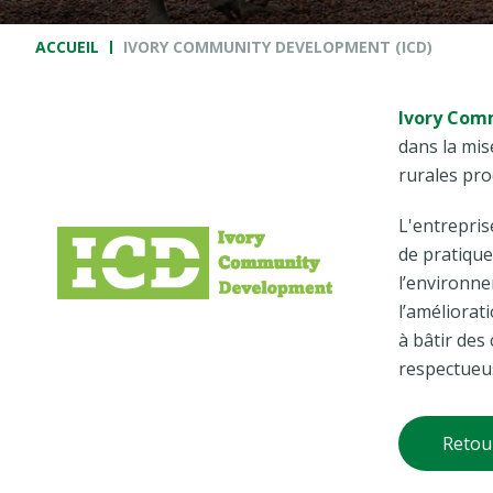
Fil d'Ariane
ACCUEIL
IVORY COMMUNITY DEVELOPMENT (ICD)
Ivory Com
dans la mi
rurales pro
L'entrepris
de pratique
l’environne
l’améliorat
à bâtir des
respectueu
Retou