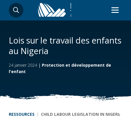
Aller
RECHERCHER
au
contenu
principal
Lois sur le travail des enfants
au Nigeria
24 janvier 2024
|
Protection et développement de
l'enfant
Fil d'Ariane
RESSOURCES
CHILD LABOUR LEGISLATION IN NIGERIA