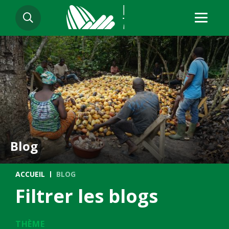
Aller
RECHERCHER
au
contenu
principal
Blog
Fil d'Ariane
ACCUEIL
BLOG
Filtrer les blogs
THÈME