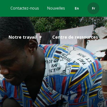
Header
Contactez-nous
Nouvelles
En
Fr
menu
Notre travail
Centre de ressources