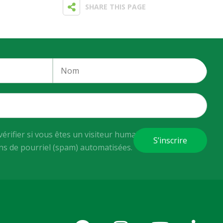
SHARE THIS PAGE
vérifier si vous êtes un visiteur humain ou non afin
ons de pourriel (spam) automatisées.