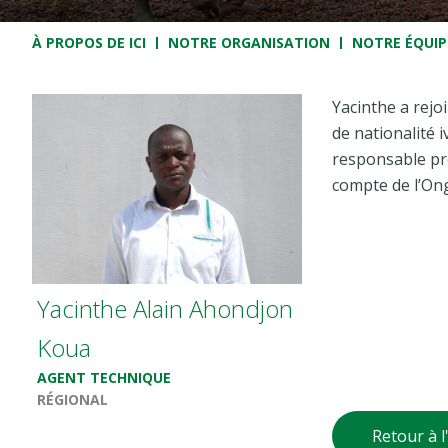
Fil d'Ariane
À PROPOS DE ICI
NOTRE ORGANISATION
NOTRE ÉQUIP
Yacinthe a rejoi
de nationalité i
responsable pro
compte de l’Ong
Yacinthe Alain Ahondjon
Koua
AGENT TECHNIQUE
RÉGIONAL
Retour à l