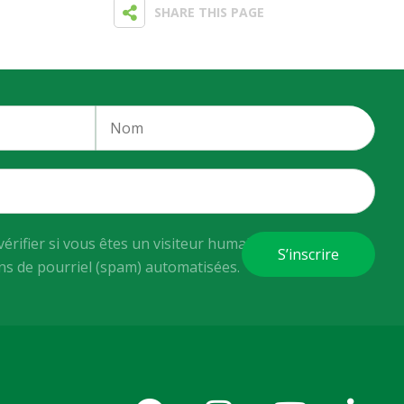
SHARE THIS PAGE
vérifier si vous êtes un visiteur humain ou non afin
ons de pourriel (spam) automatisées.