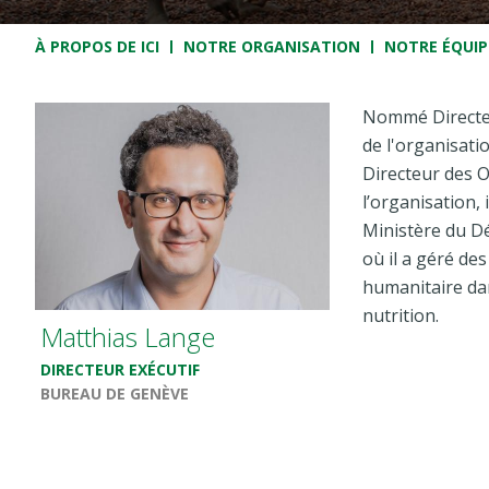
Fil d'Ariane
À PROPOS DE ICI
NOTRE ORGANISATION
NOTRE ÉQUIP
Nommé Directeur
de l'organisati
Directeur des O
l’organisation, 
Ministère du D
où il a géré d
humanitaire dan
nutrition.
Matthias Lange
DIRECTEUR EXÉCUTIF
BUREAU DE GENÈVE