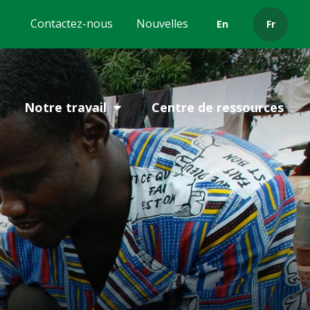
Header
Contactez-nous
Nouvelles
En
Fr
menu
Notre travail
Centre de ressources