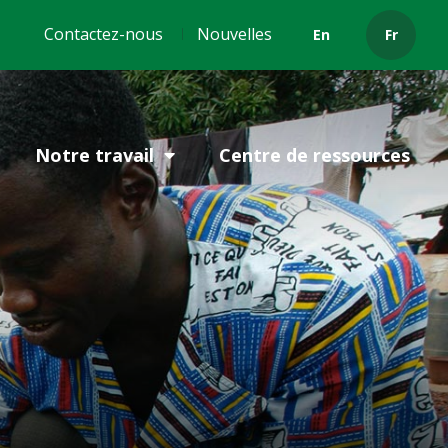
Header
Contactez-nous
Nouvelles
En
Fr
menu
Notre travail
Centre de ressources