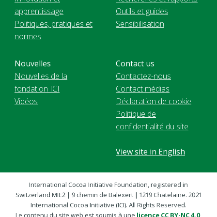
apprentissage
Outils et guides
Politiques, pratiques et
Sensibilisation
normes
Nouvelles
Contact us
Nouvelles de la
Contactez-nous
fondation ICI
Contact médias
Vidéos
Déclaration de cookie
Politique de
confidentialité du site
View site in English
International Cocoa Initiative Foundation, registered in
Switzerland MIE2 | 9 chemin de Balexert | 1219 Chatelaine. 2021
International Cocoa Initiative (ICI). All Rights Reserved.
Le contenu du site web est soumis à une
licence CC BY-NC 4.0
,