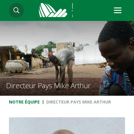
Aller
RECHERCHER
au
contenu
principal
Directeur Pays Mike Arthur
Fil d'Ariane
NOTRE ÉQUIPE
DIRECTEUR PAYS MIKE ARTHUR