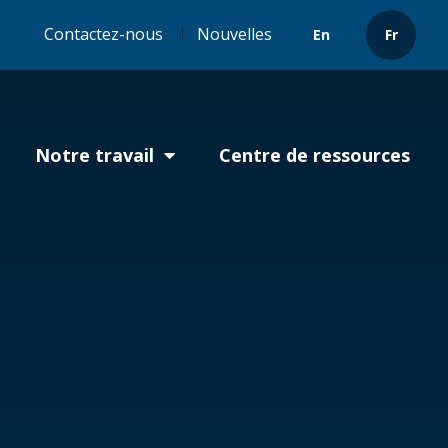
Header
Contactez-nous
Nouvelles
En
Fr
menu
Notre travail
Centre de ressources