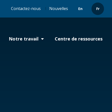
Header
Contactez-nous
Nouvelles
En
Fr
menu
Notre travail
Centre de ressources