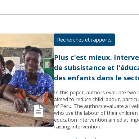
Recherches et rapports
Plus c'est mieux. Inter
de subsistance et l'éduca
des enfants dans le sect
In this paper, authors evaluate two
aimed to reduce child labour, particul
of Peru. The authors evaluate a live
who use the labour of their children
education intervention aimed at imp
raising intervention.