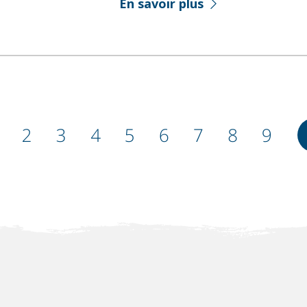
En savoir plus
age
Page
2
Page
3
Page
4
Page
5
Page
6
Page
7
Page
8
Page
9
ourante