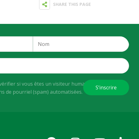
SHARE THIS PAGE
vérifier si vous êtes un visiteur humain ou non afin
ons de pourriel (spam) automatisées.