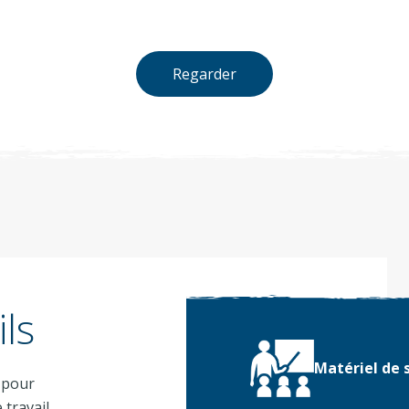
Regarder
ls
Matériel de s
 pour
 travail