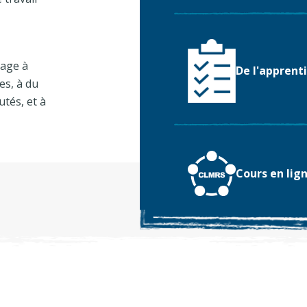
sage à
De l'apprenti
es, à du
tés, et à
Cours en lig