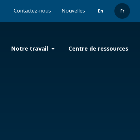
Header
Contactez-nous
Nouvelles
En
Fr
menu
Notre travail
Centre de ressources